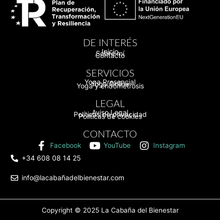
DE INTERÉS
Inicio
Sobre mí
Contacto
SERVICIOS
Yoga Presencial
Yoga Online
Yoga y endometrosis
LEGAL
Aviso Legal
Políticas de privacidad
Políticas de cookies
CONTACTO
Facebook
YouTube
Instagram
+34 608 08 14 25
info@lacabañadelbienestar.com
Copyright © 2025
La Cabaña del Bienestar