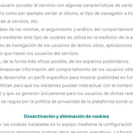
usuario acceder al servicio con algunas características de cará
rio como por ejemplo serian el idioma, el tipo de navegador a tra
e al servicio, etc.
able de las mismas, el seguimiento y análisis del comportamient
 mediante este tipo de cookies se utiliza en la medición de la ac
les de navegación de los usuarios de dichos sitios, aplicaciones 
so que hacen los usuarios del servicio.
, de la forma más eficaz posible, de los espacios publicitarios.
lmacenan información del comportamiento de los usuarios obte
e desarrollar un perfil específico para mostrar publicidad en fu
ilizan para que los visitantes puedan interactuar con el conten
c..) y que se generen únicamente para los usuarios de dichas red
 se regula por la política de privacidad de la plataforma social 
Desactivación y eliminación de cookies
ar las cookies instaladas en tu equipo mediante la configuració
rvicios disponibles podrían dejar de estar operativos. La forma 