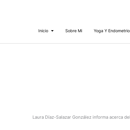
Ir
al
contenido
Inicio
Sobre Mi
Yoga Y Endometrio
Laura Díaz-Salazar González informa acerca de