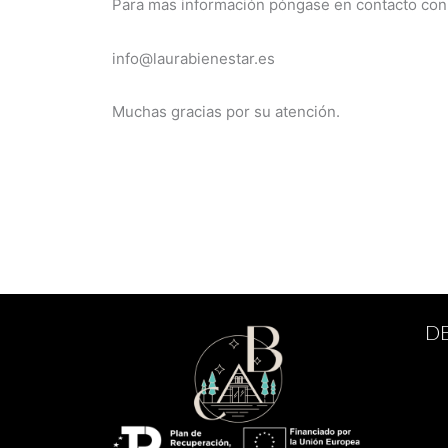
Para mas información póngase en contacto con
info@laurabienestar.es
Muchas gracias por su atención.
DE