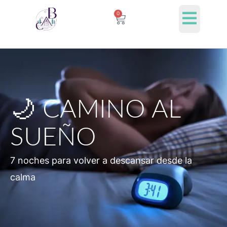
Ir
0
Cart
al
contenido
🌙 CAMINO AL
SUEÑO
7 noches para volver a descansar desde la
calma