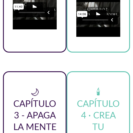
🌙
🕯️
CAPÍTULO
CAPÍTULO
3 - APAGA
4 · CREA
LA MENTE
TU