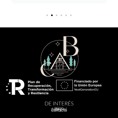
DE INTERÉS
Inicio
Sobre mí
Contacto