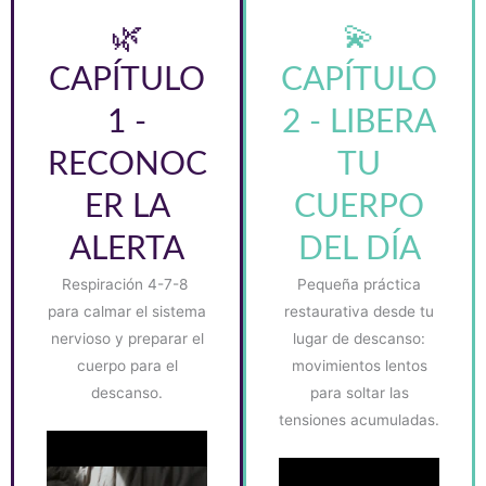
🌿
💫
CAPÍTULO
CAPÍTULO
1 -
2 - LIBERA
RECONOC
TU
ER LA
CUERPO
ALERTA
DEL DÍA
Respiración 4-7-8
Pequeña práctica
para calmar el sistema
restaurativa desde tu
nervioso y preparar el
lugar de descanso:
cuerpo para el
movimientos lentos
descanso.
para soltar las
tensiones acumuladas.