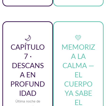
🌙
💛
CAPÍTULO
MEMORIZ
7 ·
A LA
DESCANS
CALMA —
A EN
EL
PROFUND
CUERPO
IDAD
YA SABE
Última noche de
EL