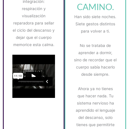
integración:
CAMINO.
respiración y
visualización
Han sido siete noches.
reparadora para sellar
Siete gestos distintos
el ciclo del descanso y
para volver a ti.
dejar que el cuerpo
memorice esta calma.
No se trataba de
aprender a dormir,
sino de recordar que el
cuerpo sabía hacerlo
desde siempre.
Ahora ya no tienes
que hacer nada. Tu
sistema nervioso ha
aprendido el lenguaje
del descanso, solo
tienes que permitirte