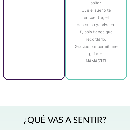
soltar.
Que el sueño te
encuentre, el
descanso ya vive en
ti, sólo tienes que
recordarlo.
Gracias por permitirme
guiarte.
NAMASTÉ!
¿QUÉ VAS A SENTIR?