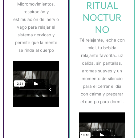
Micromovimientos,
RITUAL
respiración y
NOCTUR
estimulación del nervio
vago para relajar el
NO
sistema nervioso y
Té relajante, leche con
permitir que la mente
miel, tu bebida
se rinda al cuerpo
relajante favorita..luz
cálida, sin pantallas,
aromas suaves y un
momento de silencio
para el cerrar el día
con calma y preparar
el cuerpo para dormir.