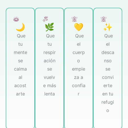
Que
Que
Que
Que
tu
tu
el
el
mente
respir
cuerp
desca
se
ación
o
nso
calma
se
empie
se
al
vuelv
za a
convi
acost
e más
confia
erte
arte
lenta
r
en tu
refugi
o