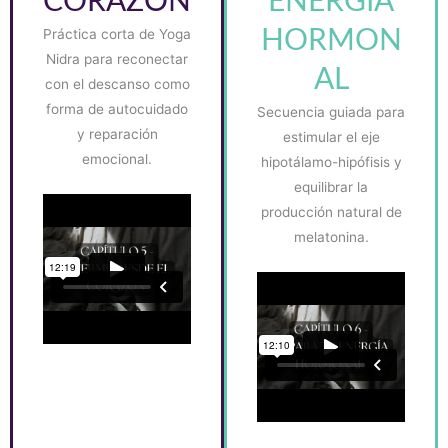
CORAZÓN
ENERGÍA
Práctica corta de Yoga
HORMON
Nidra para reconectar
AL
con el descanso como
forma de autocuidado
Secuencia guiada para
y reparación
estimular el eje
emocional.
hipotálamo-hipófisis y
equilibrar la
producción natural de
melatonina.