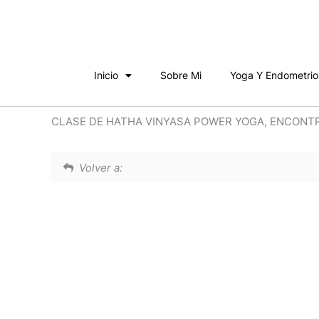
Ir
al
contenido
Inicio
Sobre Mi
Yoga Y Endometrio
CLASE DE HATHA VINYASA POWER YOGA, ENCONTRAN
Volver a: