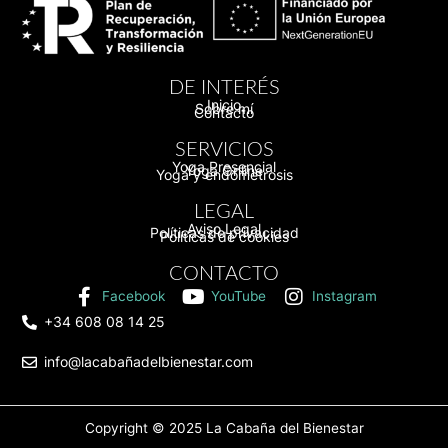
DE INTERÉS
Inicio
Sobre mí
Contacto
SERVICIOS
Yoga Presencial
Yoga Online
Yoga y endometrosis
LEGAL
Aviso Legal
Políticas de privacidad
Políticas de cookies
CONTACTO
Facebook
YouTube
Instagram
+34 608 08 14 25
info@lacabañadelbienestar.com
Copyright © 2025
La Cabaña del Bienestar