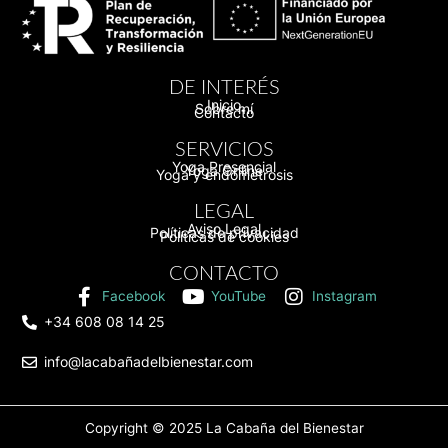
DE INTERÉS
Inicio
Sobre mí
Contacto
SERVICIOS
Yoga Presencial
Yoga Online
Yoga y endometrosis
LEGAL
Aviso Legal
Políticas de privacidad
Políticas de cookies
CONTACTO
Facebook
YouTube
Instagram
+34 608 08 14 25
info@lacabañadelbienestar.com
Copyright © 2025
La Cabaña del Bienestar