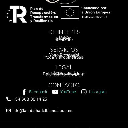
DE INTERÉS
Inicio
Sobre mí
Contacto
SERVICIOS
Yoga Presencial
Yoga Online
Yoga y endometrosis
LEGAL
Aviso Legal
Políticas de privacidad
Políticas de cookies
CONTACTO
Facebook
YouTube
Instagram
+34 608 08 14 25
info@lacabañadelbienestar.com