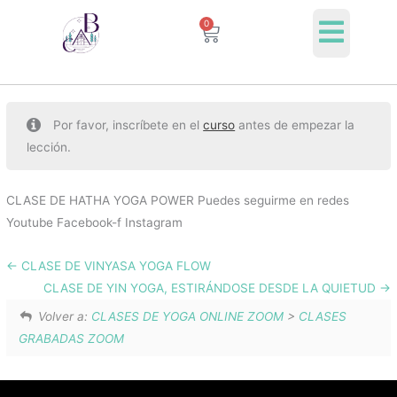
Ir
0
Cart
al
contenido
Por favor, inscríbete en el
curso
antes de empezar la
lección.
CLASE DE HATHA YOGA POWER Puedes seguirme en redes
Youtube Facebook-f Instagram
CLASE DE VINYASA YOGA FLOW
CLASE DE YIN YOGA, ESTIRÁNDOSE DESDE LA QUIETUD
Volver a:
CLASES DE YOGA ONLINE ZOOM
>
CLASES
GRABADAS ZOOM