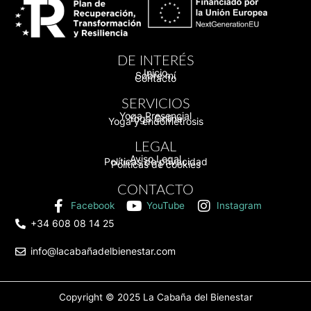
DE INTERÉS
Inicio
Sobre mí
Contacto
SERVICIOS
Yoga Presencial
Yoga Online
Yoga y endometrosis
LEGAL
Aviso Legal
Políticas de privacidad
Políticas de cookies
CONTACTO
Facebook
YouTube
Instagram
+34 608 08 14 25
info@lacabañadelbienestar.com
Copyright © 2025
La Cabaña del Bienestar