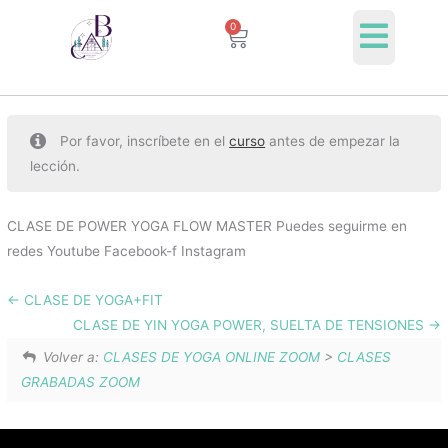
Ir
0
Cart
al
contenido
Por favor, inscríbete en el
curso
antes de empezar la
lección.
CLASE DE POWER YOGA FLOW MASTER Puedes seguirme en
redes Youtube Facebook-f Instagram
CLASE DE YOGA+FIT
CLASE DE YIN YOGA POWER, SUELTA DE TENSIONES
Volver a:
CLASES DE YOGA ONLINE ZOOM
>
CLASES
GRABADAS ZOOM