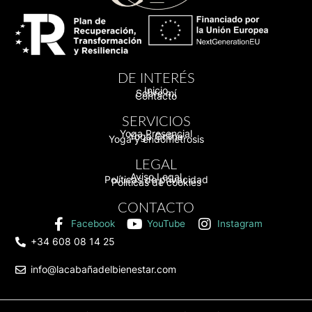
DE INTERÉS
Inicio
Sobre mí
Contacto
SERVICIOS
Yoga Presencial
Yoga Online
Yoga y endometrosis
LEGAL
Aviso Legal
Políticas de privacidad
Políticas de cookies
CONTACTO
Facebook
YouTube
Instagram
+34 608 08 14 25
info@lacabañadelbienestar.com