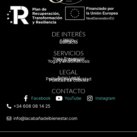
DE INTERÉS
Inicio
Sobre mí
Contacto
SERVICIOS
Yoga Presencial
Yoga Online
Yoga y endometrosis
LEGAL
Aviso Legal
Políticas de privacidad
Políticas de cookies
CONTACTO
Facebook
YouTube
Instagram
+34 608 08 14 25
info@lacabañadelbienestar.com