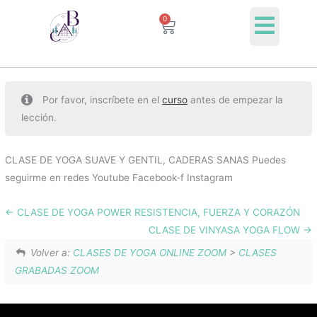
Ir
0
Cart
al
contenido
Por favor, inscríbete en el
curso
antes de empezar la
lección.
CLASE DE YOGA SUAVE Y GENTIL, CADERAS SANAS Puedes
seguirme en redes Youtube Facebook-f Instagram
CLASE DE YOGA POWER RESISTENCIA, FUERZA Y CORAZÓN
CLASE DE VINYASA YOGA FLOW
Volver a:
CLASES DE YOGA ONLINE ZOOM
>
CLASES
GRABADAS ZOOM