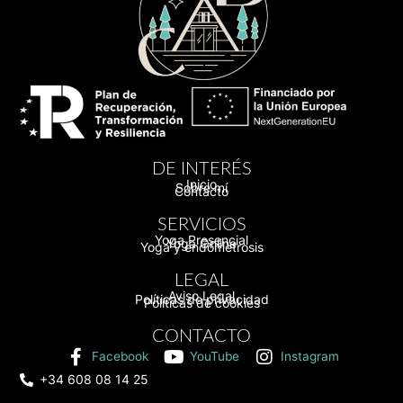
DE INTERÉS
Inicio
Sobre mí
Contacto
SERVICIOS
Yoga Presencial
Yoga Online
Yoga y endometrosis
LEGAL
Aviso Legal
Políticas de privacidad
Políticas de cookies
CONTACTO
Facebook
YouTube
Instagram
+34 608 08 14 25