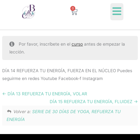
Ir
0
Cart
al
contenido
Por favor, inscríbete en el
curso
antes de empezar la
lección.
DÍA 14 REFUERZA TU ENERGÍA, FUERZA EN EL NÚCLEO Puedes
seguirme en redes Youtube Facebook-f Instagram
DÍA 13 REFUERZA TU ENERGÍA, VOLAR
DÍA 15 REFUERZA TU ENERGÍA, FLUIDEZ
Volver a:
SERIE DE 30 DÍAS DE YOGA, REFUERZA TU
ENERGÍA