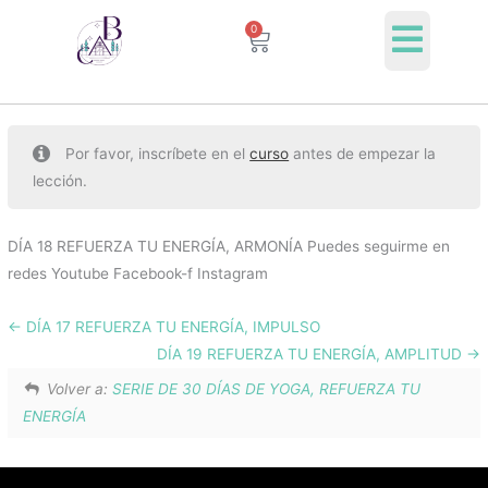
Ir
0
Cart
al
contenido
Por favor, inscríbete en el
curso
antes de empezar la
lección.
DÍA 18 REFUERZA TU ENERGÍA, ARMONÍA Puedes seguirme en
redes Youtube Facebook-f Instagram
DÍA 17 REFUERZA TU ENERGÍA, IMPULSO
DÍA 19 REFUERZA TU ENERGÍA, AMPLITUD
Volver a:
SERIE DE 30 DÍAS DE YOGA, REFUERZA TU
ENERGÍA