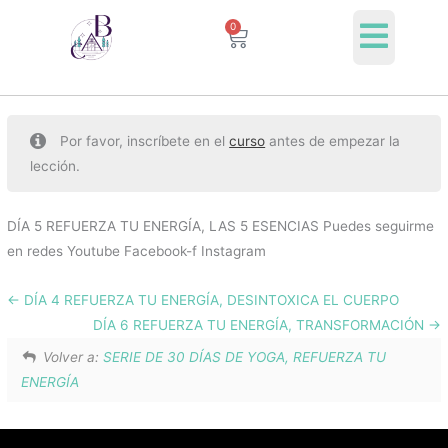
Ir
0
Cart
al
contenido
Por favor, inscríbete en el
curso
antes de empezar la
lección.
DÍA 5 REFUERZA TU ENERGÍA, LAS 5 ESENCIAS Puedes seguirme
en redes Youtube Facebook-f Instagram
DÍA 4 REFUERZA TU ENERGÍA, DESINTOXICA EL CUERPO
DÍA 6 REFUERZA TU ENERGÍA, TRANSFORMACIÓN
Volver a:
SERIE DE 30 DÍAS DE YOGA, REFUERZA TU
ENERGÍA