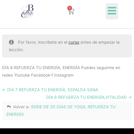
Ir
0
Cart
al
contenido
Por favor, inscríbete en el
curso
antes de empezar la
lección.
DÍA 8 REFUERZA TU ENERGÍA, ENERGÍA Puedes seguirme en
redes Youtube Facebook-f Instagram
DÍA 7 REFUERZA TU ENERGÍA, ESPALDA SANA
DÍA 9 REFUERZA TU ENERGÍA,VITALIDAD
Volver a:
SERIE DE 30 DÍAS DE YOGA, REFUERZA TU
ENERGÍA