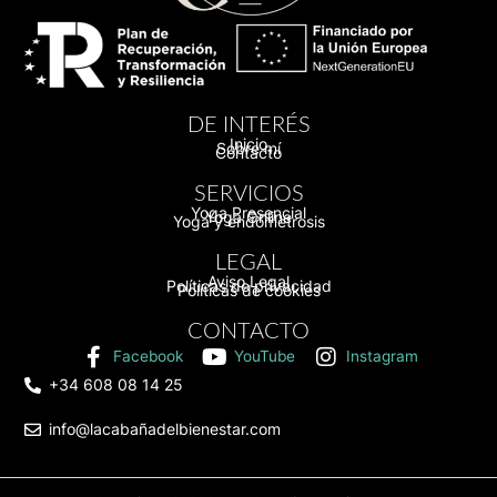
DE INTERÉS
Inicio
Sobre mí
Contacto
SERVICIOS
Yoga Presencial
Yoga Online
Yoga y endometrosis
LEGAL
Aviso Legal
Políticas de privacidad
Políticas de cookies
CONTACTO
Facebook
YouTube
Instagram
+34 608 08 14 25
info@lacabañadelbienestar.com