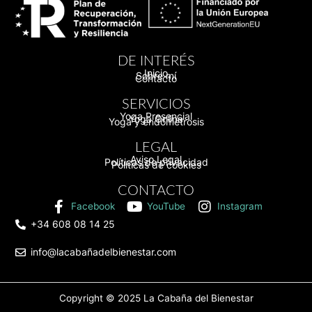
DE INTERÉS
Inicio
Sobre mí
Contacto
SERVICIOS
Yoga Presencial
Yoga Online
Yoga y endometrosis
LEGAL
Aviso Legal
Políticas de privacidad
Políticas de cookies
CONTACTO
Facebook
YouTube
Instagram
+34 608 08 14 25
info@lacabañadelbienestar.com
Copyright © 2025
La Cabaña del Bienestar