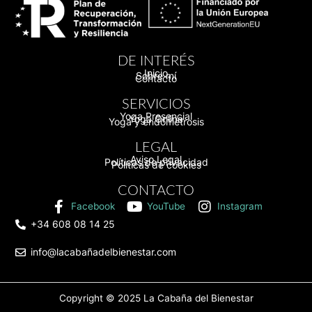
DE INTERÉS
Inicio
Sobre mí
Contacto
SERVICIOS
Yoga Presencial
Yoga Online
Yoga y endometrosis
LEGAL
Aviso Legal
Políticas de privacidad
Políticas de cookies
CONTACTO
Facebook
YouTube
Instagram
+34 608 08 14 25
info@lacabañadelbienestar.com
Copyright © 2025
La Cabaña del Bienestar