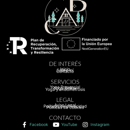
DE INTERÉS
Inicio
Sobre mí
Contacto
SERVICIOS
Yoga Presencial
Yoga Online
Yoga y endometrosis
LEGAL
Aviso Legal
Políticas de privacidad
Políticas de cookies
CONTACTO
Facebook
YouTube
Instagram