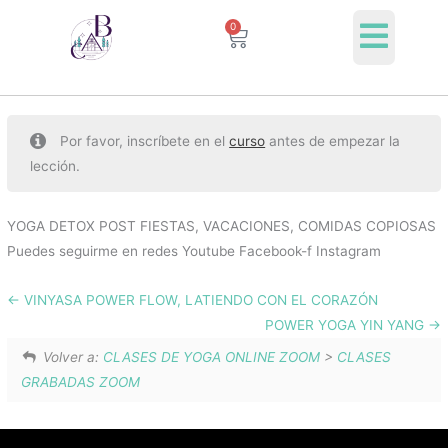
Ir
0
Cart
al
contenido
Por favor, inscríbete en el
curso
antes de empezar la
lección.
YOGA DETOX POST FIESTAS, VACACIONES, COMIDAS COPIOSAS
Puedes seguirme en redes Youtube Facebook-f Instagram
VINYASA POWER FLOW, LATIENDO CON EL CORAZÓN
POWER YOGA YIN YANG
Volver a:
CLASES DE YOGA ONLINE ZOOM
>
CLASES
GRABADAS ZOOM