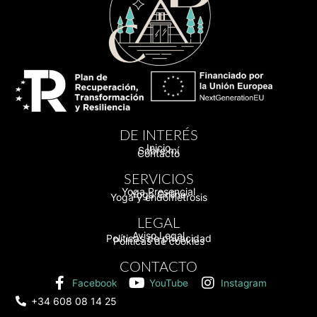
DE INTERÉS
Inicio
Sobre mí
Contacto
SERVICIOS
Yoga Presencial
Yoga Online
Yoga y endometrosis
LEGAL
Aviso Legal
Políticas de privacidad
Políticas de cookies
CONTACTO
Facebook
YouTube
Instagram
+34 608 08 14 25