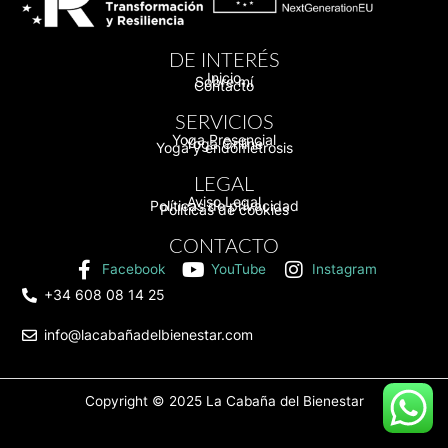
DE INTERÉS
Inicio
Sobre mí
Contacto
SERVICIOS
Yoga Presencial
Yoga Online
Yoga y endometrosis
LEGAL
Aviso Legal
Políticas de privacidad
Políticas de cookies
CONTACTO
Facebook
YouTube
Instagram
+34 608 08 14 25
info@lacabañadelbienestar.com
Copyright © 2025
La Cabaña del Bienestar