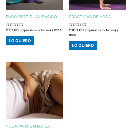
ENDO REST PLAN BÁSICO
PRÁCTICAS DE YOGA
Valorado
Valorado
€
70.00
/ mes
€
100.00
/
(Impuestos incluidos)
(Impuestos incluidos)
con
con
mes
0
0
de
de
LO QUIERO
5
5
LO QUIERO
YOGA PARA SANAR LA