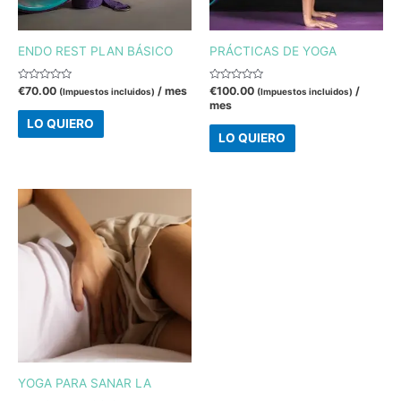
ENDO REST PLAN BÁSICO
PRÁCTICAS DE YOGA
Valorado
Valorado
€
70.00
/ mes
€
100.00
/
(Impuestos incluidos)
(Impuestos incluidos)
con
con
mes
0
0
de
de
LO QUIERO
5
5
LO QUIERO
YOGA PARA SANAR LA