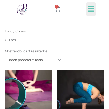
Ir
0
Cart
al
contenido
Inicio
/ Cursos
Cursos
Mostrando los 3 resultados