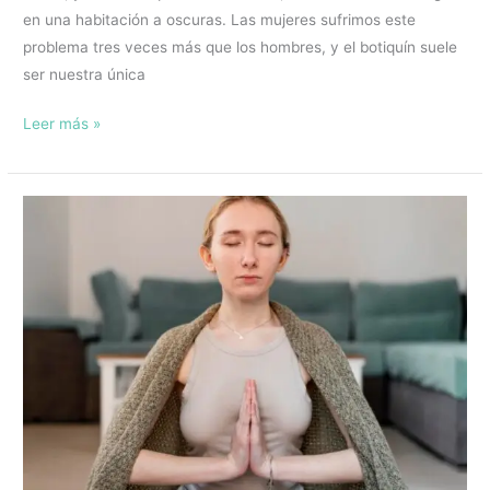
en una habitación a oscuras. Las mujeres sufrimos este
problema tres veces más que los hombres, y el botiquín suele
ser nuestra única
Leer más »
Sanando
emociones:
meditación
chakra
corazón
para
cultivar
el
amor
propio
y