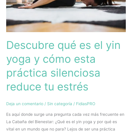
y
cómo
esta
práctica
silenciosa
reduce
Descubre qué es el yin
tu
estrés
yoga y cómo esta
práctica silenciosa
reduce tu estrés
Deja un comentario
/
Sin categoría
/
FidiasPRO
Es aquí donde surge una pregunta cada vez más frecuente en
La Cabaña del Bienestar: ¿Qué es el yin yoga y por qué es
vital en un mundo que no para? Lejos de ser una práctica