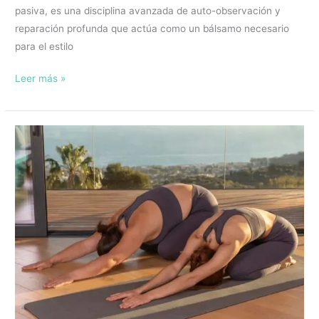
pasiva, es una disciplina avanzada de auto-observación y
reparación profunda que actúa como un bálsamo necesario
para el estilo
Leer más »
Los
mejores
ejercicios
de
yoga
para
la
ciática:
Rutina
suave
para