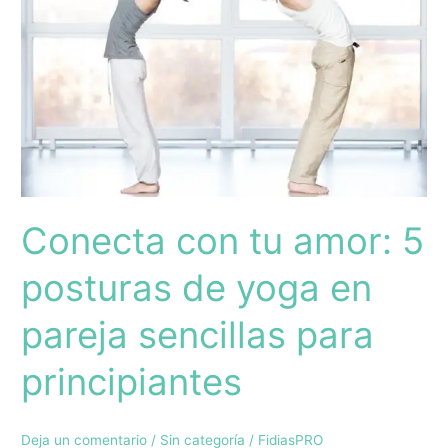
amor:
5
posturas
de
yoga
en
pareja
sencillas
para
Conecta con tu amor: 5
principiantes
posturas de yoga en
pareja sencillas para
principiantes
Deja un comentario
/
Sin categoría
/
FidiasPRO