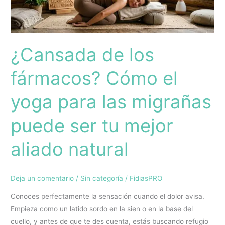
yoga
para
las
¿Cansada de los
migrañas
puede
fármacos? Cómo el
ser
tu
yoga para las migrañas
mejor
aliado
puede ser tu mejor
natural
aliado natural
Deja un comentario
/
Sin categoría
/
FidiasPRO
Conoces perfectamente la sensación cuando el dolor avisa.
Empieza como un latido sordo en la sien o en la base del
cuello, y antes de que te des cuenta, estás buscando refugio