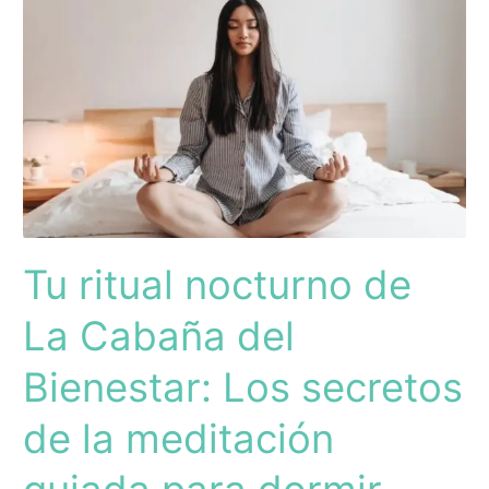
nocturno
de
La
Cabaña
del
Bienestar:
Los
secretos
de
la
Tu ritual nocturno de
meditación
guiada
La Cabaña del
para
Bienestar: Los secretos
dormir
profundamente
de la meditación