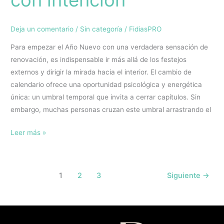
Deja un comentario
/
Sin categoría
/
FidiasPRO
Para empezar el Año Nuevo con una verdadera sensación de
renovación, es indispensable ir más allá de los festejos
externos y dirigir la mirada hacia el interior. El cambio de
calendario ofrece una oportunidad psicológica y energética
única: un umbral temporal que invita a cerrar capítulos. Sin
embargo, muchas personas cruzan este umbral arrastrando el
Leer más »
1
2
3
Siguiente
→