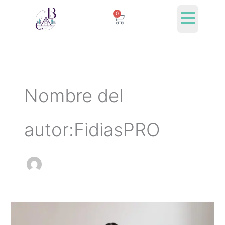
Ir
0
Cart
al
contenido
Nombre del
autor:FidiasPRO
Tu
ritual