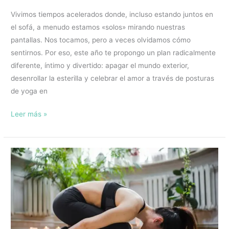
Vivimos tiempos acelerados donde, incluso estando juntos en
el sofá, a menudo estamos «solos» mirando nuestras
pantallas. Nos tocamos, pero a veces olvidamos cómo
sentirnos. Por eso, este año te propongo un plan radicalmente
diferente, íntimo y divertido: apagar el mundo exterior,
desenrollar la esterilla y celebrar el amor a través de posturas
de yoga en
Leer más »
Descubre
qué
es
el
yin
yoga