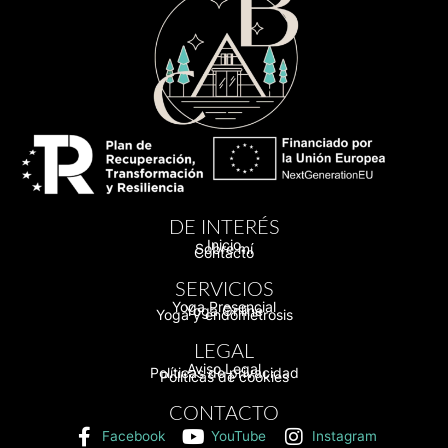
DE INTERÉS
Inicio
Sobre mí
Contacto
SERVICIOS
Yoga Presencial
Yoga Online
Yoga y endometrosis
LEGAL
Aviso Legal
Políticas de privacidad
Políticas de cookies
CONTACTO
Facebook
YouTube
Instagram